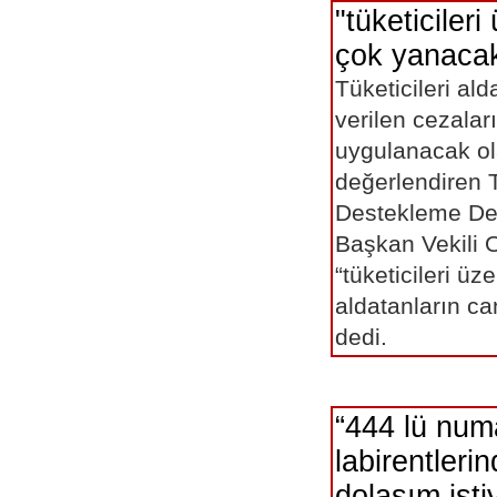
"tüketicileri
çok yanaca
Tüketicileri ald
verilen cezalar
uygulanacak ola
değerlendiren T
Destekleme De
Başkan Vekili
“tüketicileri üz
aldatanların c
dedi
“444 lü num
labirentleri
dolaşım isti