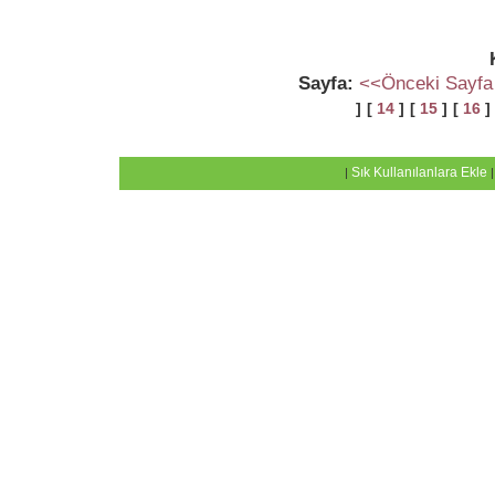
Sayfa:
<<Önceki Sayfa
]
[
14
]
[
15
]
[
16
]
Sık Kullanılanlara Ekle
|