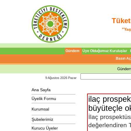
Tüket
"Yaş
Gündem
Üye Olduğumuz Kuruluşlar
Basın Aç
Gündem
9 Ağustos 2026 Pazar
Ana Sayfa
ilaç prospek
Üyelik Formu
büyüteçle o
Kurumsal
İlaç prospektü
Şubelerimiz
değerlendiren T
Kurucu Üyeler