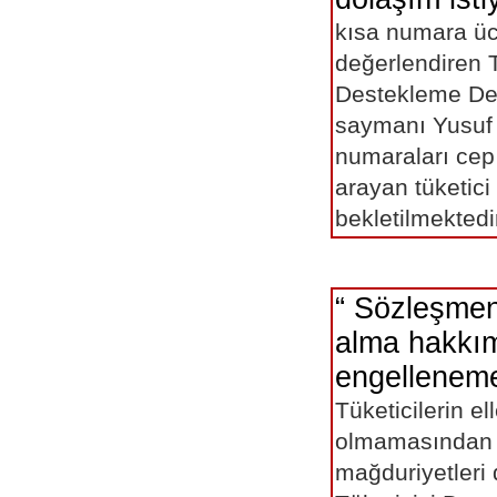
kısa numara üc
değerlendiren T
Destekleme De
saymanı Yusuf
numaraları cep
arayan tüketici
bekletilmektedi
“ Sözleşmeni
alma hakkı
engellenem
Tüketicilerin e
olmamasından d
mağduriyetleri