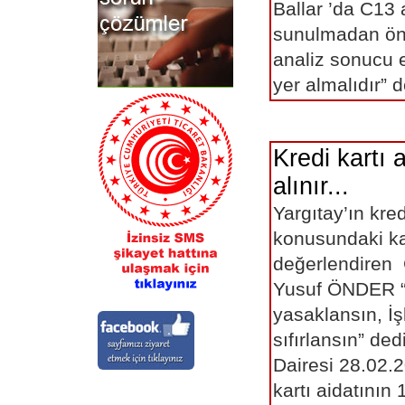
Ballar ’da C13 
sunulmadan önc
analiz sonucu e
yer almalı
Kredi kartı a
alınır...
Yargıtay’ın kred
konusundaki ka
değerlendiren
Yusuf ÖNDER “K
yasaklansın, İş
sıfırlansın” de
Dairesi 28.02.2
kartı aidatının 