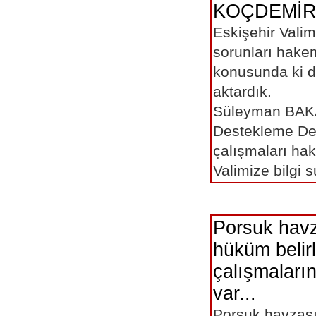
KOÇDEMİR'i 
Eskişehir Valim
sorunları hakem
konusunda ki d
aktardık. 
Süleyman BAKA
Destekleme De
çalışmaları ha
Valimize bilgi 
Porsuk havz
hüküm belir
çalışmaların
var...
Porsuk havzas