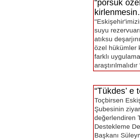
“porsuk öze
kirlenmesi
''Eskişehir'imi
suyu rezervuar
atıksu deşarjın
özel hükümler 
farklı uygulama
araştırılmalıdır '
“Tükdes’ e 
Toçbirsen Eski
Şubesinin ziyar
değerlendiren T
Destekleme De
Başkanı Süle