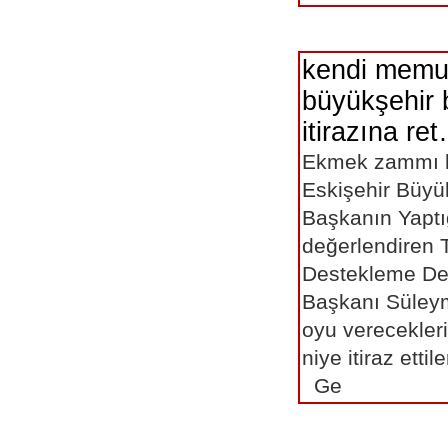
kendi memu
büyükşehir 
itirazına re
Ekmek zammı 
Eskişehir Büyü
Başkanın Yaptı
değerlendiren T
Destekleme De
Başkanı Süley
oyu verecekle
niye itiraz 
Ge