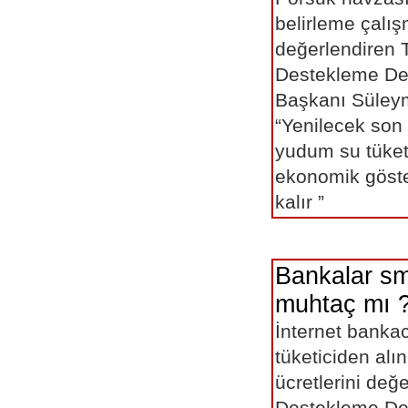
belirleme çalış
değerlendiren T
Destekleme De
Başkanı Süle
“Yenilecek son 
yudum su tüket
ekonomik göste
kalır ” 
Bankalar sm
muhtaç mı 
İnternet bankac
tüketiciden alı
ücretlerini değ
Destekleme De