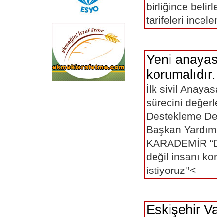
birliğince belir
tarifeleri incel
Yeni anayas
korumalıdır.
İlk sivil Anaya
eskişehir
sürecini değerl
Destekleme De
Başkan Yardımc
KARADEMİR “De
değil insanı k
istiyoruz’’<
Eskişehir Va