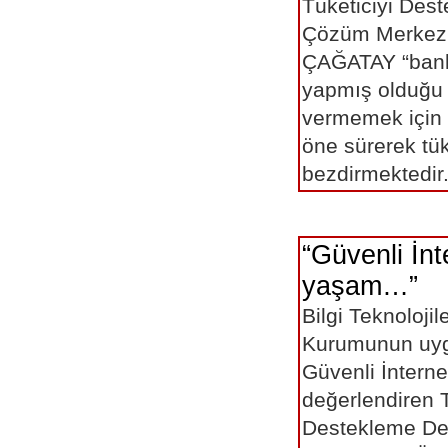
Tüketiciyi Des
Çözüm Merkez
ÇAĞATAY “banka
yapmış olduğu
vermemek için 
öne sürerek tük
bezdirmekte
“Güvenli İnt
yaşam…”
Bilgi Teknolojile
Kurumunun uy
Güvenli İnterne
değerlendiren T
Destekleme De