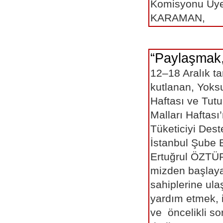
Komisyonu Üye
KARAMAN,
“Paylaşmak, 
12–18 Aralık ta
kutlanan, Yoks
Haftası ve Tutu
Malları Haftası
Tüketiciyi Des
İstanbul Şube
Ertuğrul ÖZTÜR
mizden başlaya
sahiplerine ul
yardım etmek, i
ve öncelikli s