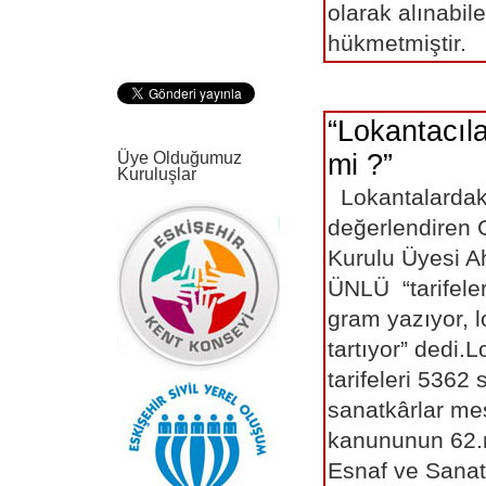
olarak alınabil
hükmetmişt
“Lokantacıla
Üye Olduğumuz
mi ?”
Kuruluşlar
Lokantalardaki f
değerlendiren 
Kurulu Üyesi 
ÜNLÜ “tarifele
gram yazıyor, l
tartıyor” dedi.L
tarifeleri 5362 
sanatkârlar mes
kanununun 62.
Esnaf ve Sanat