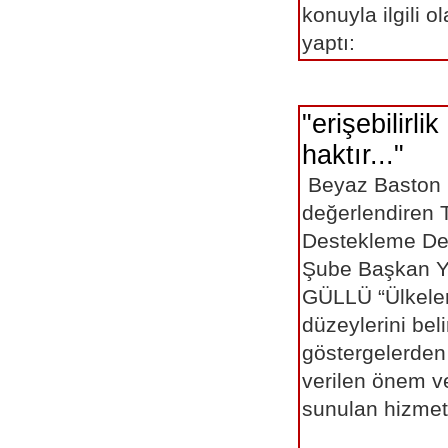
konuyla ilgili 
yaptı:
"erişebilirli
haktır..."
Beyaz Baston K
değerlendiren T
Destekleme Der
Şube Başkan Ya
GÜLLÜ “Ülkeler
düzeylerini bel
göstergelerden b
verilen önem v
sunulan hizmeti