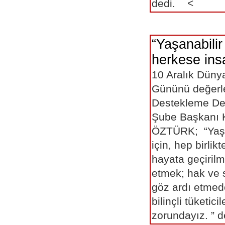
dedi. <
“Yaşanabilir
herkese in
10 Aralık Düny
Gününü değerle
Destekleme Der
Şube Başkanı 
ÖZTÜRK; “Yaşan
için, hep birlik
hayata geçirilm
etmek; hak ve 
göz ardı etme
bilinçli tüketici
zorundayız. ”