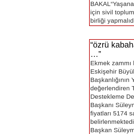
BAKAL“Yaşanabi
için sivil toplu
birliği yapmalıd
“özrü kabah
…”
Ekmek zammı 
Eskişehir Büyü
Başkanlığının 
değerlendiren T
Destekleme De
Başkanı Süle
fiyatları 5174 
belirlenmektedi
Başkan Süley