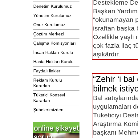
Destekleme De
Denetim Kurulumuz
Başkan Yardımc
Yönetim Kurulumuz
“okunamayan p
Onur Kurulumuz
israftan başka 
Çözüm Merkezi
Özellikle yaşlı
Çalışma Komisyonları
çok fazla ilaç 
İnsan Hakları Kurulu
aşikârdı
Hasta Hakları Kurulu
Faydalı linkler
“Zehir ‘i bal
Reklam Kurulu
Kararları
bilmek istiy
Tüketici Konseyi
Bal satışlarınd
Kararları
uygulamaları d
Şubelerimizden
Tüketiciyi Des
Araştırma Kom
başkanı Mehme