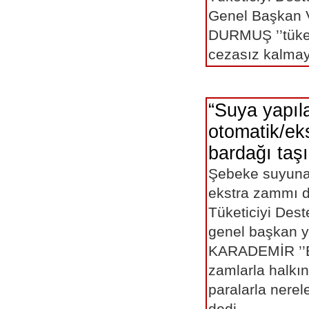
Genel Başkan V
DURMUŞ ’’tüketi
cezasız kalmay
“Suya yapıl
otomatik/ek
bardağı taşı
Şebeke suyuna 
ekstra zammı d
Tüketiciyi Des
genel başkan y
KARADEMİR ’’E
zamlarla halkın
paralarla nerel
dedi.