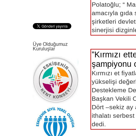
Polatoğlu; “ M
amacıyla gıda 
şirketleri devle
sinerjisi dizginl
Üye Olduğumuz
Kuruluşlar
”Kırmızı et
şampiyonu o
Kırmızı et fiyat
yükselişi değer
Destekleme De
Başkan Vekili
Dört –sekiz ay
ithalatı serbest
dedi.