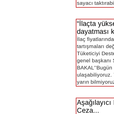
sayacı taktırabi
“İlaçta yüks
dayatması k
İlaç fiyatlarındak
tartışmaları de
Tüketiciyi Des
genel başkanı
BAKAL’’Bugün 
ulaşabiliyoruz.
yarın bilmiyoruz
Aşağılayıcı
Ceza...