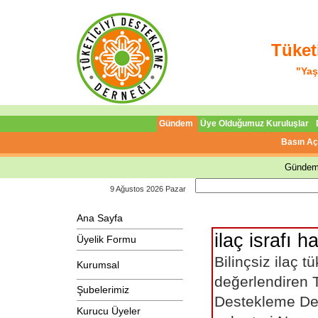
Tüket
"Yaş
Gündem
Üye Olduğumuz Kuruluşlar
Basın Aç
Gündem
9 Ağustos 2026 Pazar
Ana Sayfa
ilaç israfı ha
Üyelik Formu
Bilinçsiz ilaç t
Kurumsal
değerlendiren T
Şubelerimiz
Destekleme De
Kurucu Üyeler