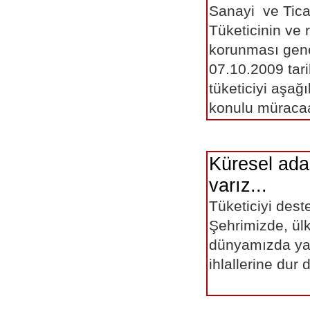
Sanayi ve Tica
Tüketicinin ve 
korunması gen
07.10.2009 tar
tüketiciyi aşağı
konulu müracaa
Küresel adal
varız...
Tüketiciyi des
Şehrimizde, ül
dünyamızda ya
ihlallerine dur