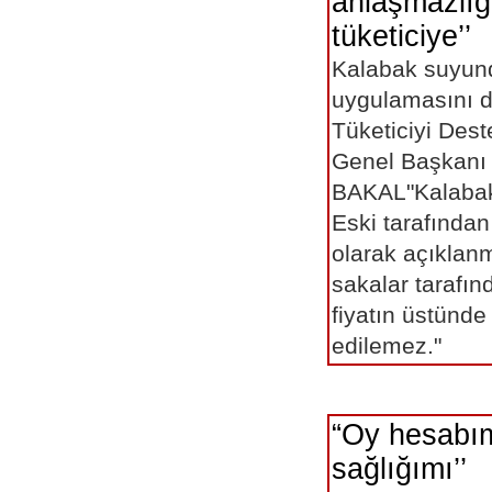
anlaşmazlığ
tüketiciye’’
Kalabak suyund
uygulamasını d
Tüketiciyi Des
Genel Başkanı
BAKAL"Kalabak 
Eski tarafından
olarak açıkla
sakalar tarafı
fiyatın üstünde
edilemez."
“Oy hesabım
sağlığımı’’