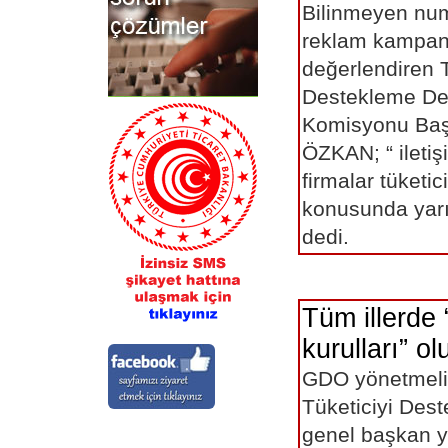
Bilinmeyen numar
reklam kampany
değerlendiren T
Destekleme Der
Komisyonu Baş
ÖZKAN; “ ileti
firmalar tüketic
konusunda yarı
dedi.
Tüm illerde 
kurulları” ol
GDO yönetmeliğ
Tüketiciyi Des
genel başkan y