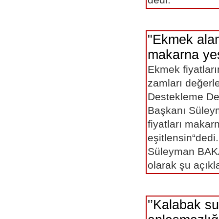
"Ekmek ala
makarna yes
Ekmek fiyatlar
zamları değerle
Destekleme De
Başkanı Süle
fiyatları makarn
eşitlensin“ded
Süleyman BAKAL
olarak şu aç
'’Kalabak s