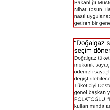
Bakanlığı Müste
Nihat Tosun, İl
nasıl uygulana
getiren bir gen
“Doğalgaz 
seçim dönem
Doğalgaz tüket
mekanik sayaçl
ödemeli sayaçl
değiştirilebile
Tüketiciyi Des
genel başkan y
POLATOĞLU ‘’
kullanımında art