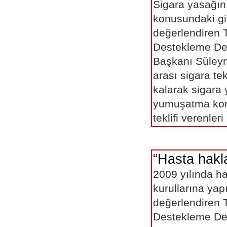
Sigara yasağın
konusundaki gir
değerlendiren T
Destekleme De
Başkanı Süley
arası sigara tek
kalarak sigara
yumuşatma ko
teklifi verenleri 
“Hasta haklar
2009 yılında ha
kurullarına yap
değerlendiren T
Destekleme De