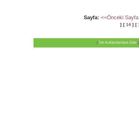
Sayfa:
<<Önceki Sayfa
]
[
14
]
[
Sık Kullanılanlara Ekle
|