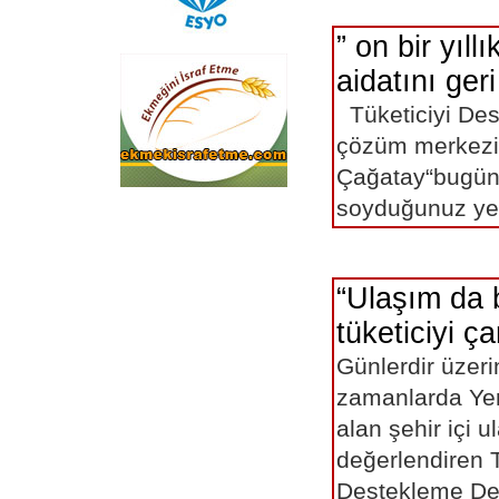
” on bir yıllı
aidatını ger
Tüketiciyi De
çözüm merkezi
Çağatay“bugün
soyduğunuz yet
eskişehir
“Ulaşım da
tüketiciyi ç
Günlerdir üzeri
zamanlarda Yer
alan şehir içi 
değerlendiren T
Destekleme De