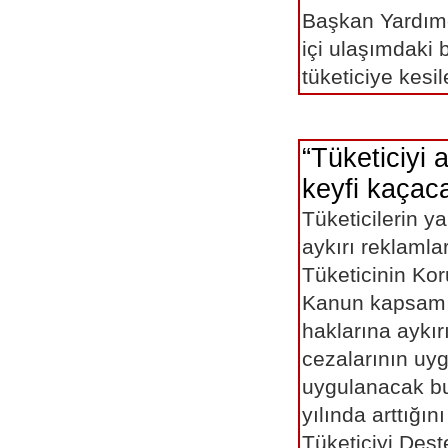
Başkan Yardımcı
içi ulaşımdaki 
tüketiciye ke
“Tüketiciyi 
keyfi kaçac
Tüketicilerin y
aykırı reklamlar
Tüketicinin Ko
Kanun kapsamın
haklarına aykır
cezalarının uyg
uygulanacak bu
yılında arttığın
Tüketiciyi Des