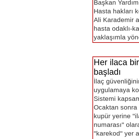
Başkan Yardımc
Hasta hakları 
Ali Karademir a
hasta odaklı-kat
yaklaşımla yöne
Her ilaca bi
başladı
İlaç güvenliğin
uygulamaya kon
Sistemi kapsam
Ocaktan sonra 
kupür yerine ''i
numarası'' olar
''karekod'' ye