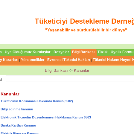
Tüketiciyi Destekleme Derne
"Yaşanabilir ve sürdürülebilir bir dünya"
m
Üye Olduğumuz Kuruluşlar
Dosyalar
Bilgi Bankası
Tüzük
Üyelik Formu
y Kararları
Yönetmelikler
Evrensel Tüketici Hakları
Tüketici Hakem Heyeti K
|
|
|
Bilgi Bankası
->
Kanunlar
si
Kanunlar
Tüketicinin Korunması Hakkında Kanun(6502)
Bilgi edinme kanunu
Elektronik Ticaretin Düzenlenmesi Hakkkınaa Kanun 6563
Banka Kartları Kanunu
Elektrik Piyasası Kanunu