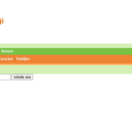
ği
İletişim
ararları
Tebliğler
|