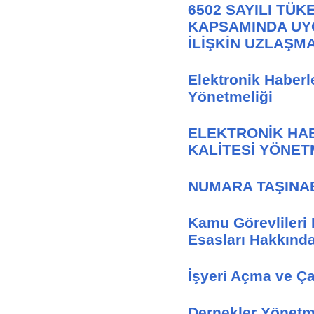
6502 SAYILI TÜ
KAPSAMINDA UY
İLİŞKİN UZLAŞM
Elektronik Haberl
Yönetmeliği
ELEKTRONİK HA
KALİTESİ YÖNET
NUMARA TAŞINAB
Kamu Görevlileri E
Esasları Hakkınd
İşyeri Açma ve Ça
Dernekler Yönetm