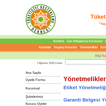
Tüket
"Yaş
Gündem
Üye Olduğumuz Kuruluşlar
Kanunlar
Yargıtay Kararları
Yönetmelikler
Evre
|
|
|
Bilgi B
7 Ağustos 2026 Cuma
Ana Sayfa
Yönetmelikler
Üyelik Formu
Etiket Yönetmeliğ
Kurumsal
Şubelerimiz
Garanti Belgesi Y
Kurucu Üyeler