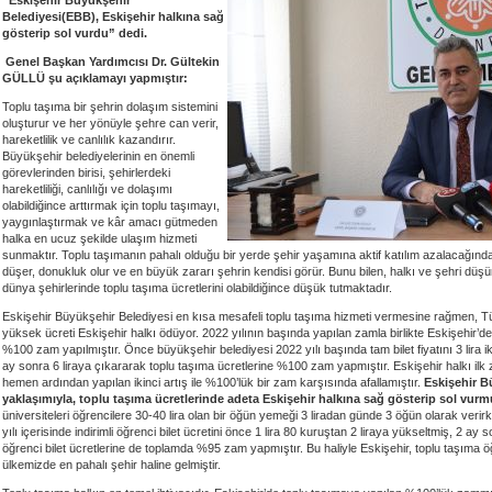
“Eskişehir Büyükşehir
Belediyesi(EBB), Eskişehir halkına sağ
gösterip sol vurdu” dedi.
Genel Başkan Yardımcısı Dr. Gültekin
GÜLLÜ şu açıklamayı yapmıştır:
Toplu taşıma bir şehrin dolaşım sistemini
oluşturur ve her yönüyle şehre can verir,
hareketlilik ve canlılık kazandırır.
Büyükşehir belediyelerinin en önemli
görevlerinden birisi, şehirlerdeki
hareketliliği, canlılığı ve dolaşımı
olabildiğince arttırmak için toplu taşımayı,
yaygınlaştırmak ve kâr amacı gütmeden
halka en ucuz şekilde ulaşım hizmeti
sunmaktır. Toplu taşımanın pahalı olduğu bir yerde şehir yaşamına aktif katılım azalacağından
düşer, donukluk olur ve en büyük zararı şehrin kendisi görür. Bunu bilen, halkı ve şehri düş
dünya şehirlerinde toplu taşıma ücretlerini olabildiğince düşük tutmaktadır.
Eskişehir Büyükşehir Belediyesi en kısa mesafeli toplu taşıma hizmeti vermesine rağmen, T
yüksek ücreti Eskişehir halkı ödüyor. 2022 yılının başında yapılan zamla birlikte Eskişehir’d
%100 zam yapılmıştır. Önce büyükşehir belediyesi 2022 yılı başında tam bilet fiyatını 3 lira 
ay sonra 6 liraya çıkararak toplu taşıma ücretlerine %100 zam yapmıştır. Eskişehir halkı i
hemen ardından yapılan ikinci artış ile %100’lük bir zam karşısında afallamıştır.
Eskişehir B
yaklaşımıyla, toplu taşıma ücretlerinde adeta
Eskişehir halkına sağ gösterip sol vurm
üniversiteleri öğrencilere 30-40 lira olan bir öğün yemeği 3 liradan günde 3 öğün olarak veri
yılı içerisinde indirimli öğrenci bilet ücretini önce 1 lira 80 kuruştan 2 liraya yükseltmiş, 2 ay so
öğrenci bilet ücretlerine de toplamda %95 zam yapmıştır. Bu haliyle Eskişehir, toplu taşıma öğ
ülkemizde en pahalı şehir haline gelmiştir.