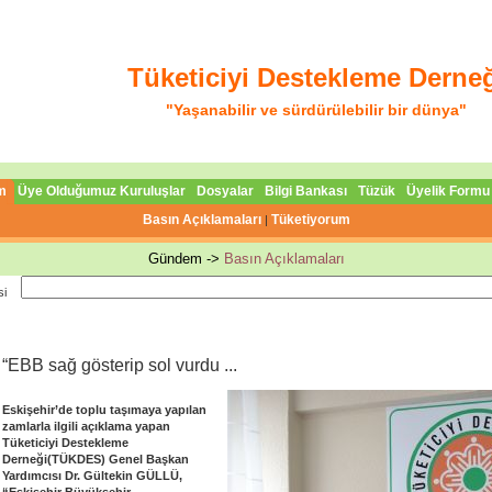
Tüketiciyi Destekleme Derne
"Yaşanabilir ve sürdürülebilir bir dünya"
m
Üye Olduğumuz Kuruluşlar
Dosyalar
Bilgi Bankası
Tüzük
Üyelik Formu
Basın Açıklamaları
Tüketiyorum
|
Gündem ->
Basın Açıklamaları
si
“EBB sağ gösterip sol vurdu ...
Eskişehir’de toplu taşımaya yapılan
zamlarla ilgili açıklama yapan
Tüketiciyi Destekleme
Derneği(TÜKDES) Genel Başkan
Yardımcısı Dr. Gültekin GÜLLÜ,