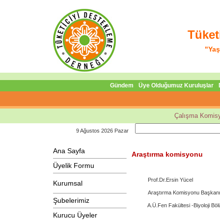
Tüket
"Yaş
Gündem
Üye Olduğumuz Kuruluşlar
Çalışma Komisy
9 Ağustos 2026 Pazar
Ana Sayfa
Araştırma komisyonu
Üyelik Formu
Prof.Dr.Ersin Yücel
Kurumsal
Araştırma Komisyonu Başkan
Şubelerimiz
A.Ü.Fen Fakültesi -Biyoloji Böl
Kurucu Üyeler