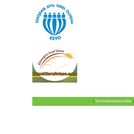
eskişehir
Sık Kullanılanlara Ekle
|